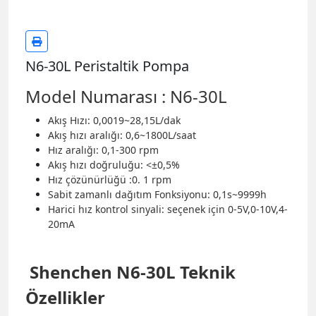
N6-30L Peristaltik Pompa
Model Numarası : N6-30L
Akış Hızı: 0,0019~28,15L/dak
Akış hızı aralığı: 0,6~1800L/saat
Hız aralığı: 0,1-300 rpm
Akış hızı doğruluğu: <±0,5%
Hız çözünürlüğü :0.
1 rpm
Sabit zamanlı dağıtım Fonksiyonu: 0,1s~9999h
Harici hız kontrol sinyali: seçenek için 0-5V,0-10V,4-
20mA
Shenchen N6-30L Teknik
Özellikler