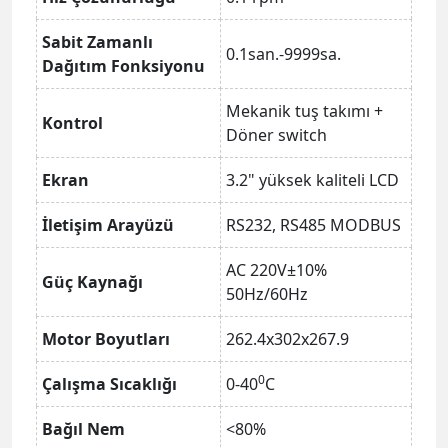
Sabit Zamanlı
0.1san.-9999sa.
Dağıtım Fonksiyonu
Mekanik tuş takımı +
Kontrol
Döner switch
Ekran
3.2" yüksek kaliteli LCD
İletişim Arayüzü
RS232, RS485 MODBUS
AC 220V
±10%
Güç Kaynağı
50Hz/60Hz
Motor Boyutları
262.4x302x267.9
0
Çalışma Sıcaklığı
0-40
C
Bağıl Nem
<80%