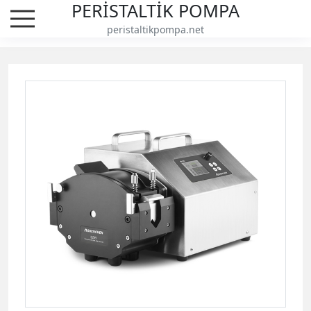
PERİSTALTİK POMPA
peristaltikpompa.net
Batch Transmission Peristaltik 