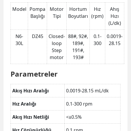
Model
Pompa
Motor
Hortum
Hız
Ahış
Başlığı
Tipi
Boyutları
(rpm)
Hızı
(L/dk)
N6-
DZ45
Closed-
88#, 92#,
0.1-
0.0019-
30L
loop
189#,
300
28.15
Step
191#,
motor
193#
Parametreler
Akış Hızı Aralığı
0.0019-28.15 mL/dk
Hız Aralığı
0.1-300 rpm
Akış Hızı Netliği
<±0.5%
Hız Çözünürlüğü
0.1 rpm