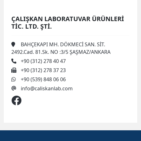
ÇALIŞKAN LABORATUVAR ÜRÜNLERİ
TİC. LTD. ŞTİ.
BAHÇEKAPI MH. DÖKMECİ SAN. SİT.
2492.Cad. 81.Sk. NO :3/5 ŞAŞMAZ/ANKARA
+90 (312) 278 40 47
+90 (312) 278 37 23
+90 (539) 848 06 06
info@caliskanlab.com