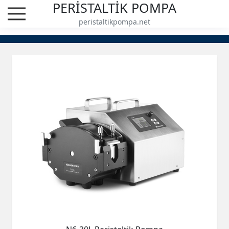
PERİSTALTİK POMPA
peristaltikpompa.net
Batch Transmission Peristaltik 