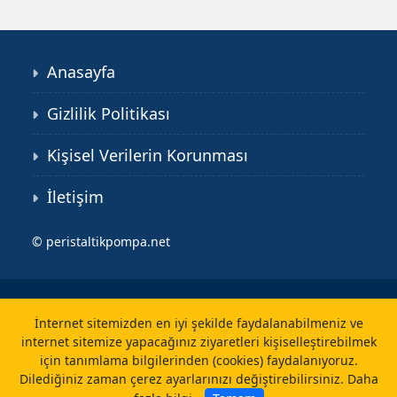
Anasayfa
Gizlilik Politikası
Kişisel Verilerin Korunması
İletişim
©
peristaltikpompa.net
İnternet sitemizden en iyi şekilde faydalanabilmeniz ve
internet sitemize yapacağınız ziyaretleri kişiselleştirebilmek
için tanımlama bilgilerinden (cookies) faydalanıyoruz.
Dilediğiniz zaman çerez ayarlarınızı değiştirebilirsiniz.
Daha