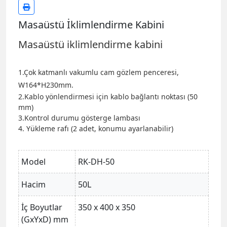
Masaüstü İklimlendirme Kabini
Masaüstü iklimlendirme kabini
1.Çok katmanlı vakumlu cam gözlem penceresi,
W164*H230mm.
2.Kablo yönlendirmesi için kablo bağlantı noktası (50
mm)
3.Kontrol durumu gösterge lambası
4.
Yükleme rafı (2 adet, konumu ayarlanabilir)
Model
RK-DH-50
Hacim
50L
İç Boyutlar
350 x 400 x 350
(GxYxD) mm