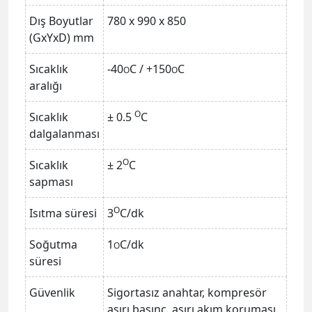
Dış Boyutlar
780 x 990 x 850
(GxYxD) mm
Sıcaklık
-40
C / +150
C
O
O
aralığı
O
Sıcaklık
± 0.5
C
dalgalanması
O
Sıcaklık
± 2
C
sapması
O
Isıtma süresi
3
C/dk
Soğutma
1
C/dk
O
süresi
Güvenlik
Sigortasız anahtar, kompresör
aşırı basınç, aşırı akım koruması,