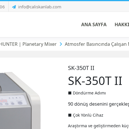
 06
info@caliskanlab.com
ANA SAYFA
HAKK
da Çalışan Modeller
UNTER | Planetary Mixer
Atmosfer Basıncında Çalışan
SK-350T II
SK-350T II
■ Döndürme Adımı
90 dönüş desenini gerçekle
■ Çok Yönlü Cihaz
Araştırma ve geliştirmeden küç