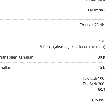
10 adımda a
En fazla 25 dk
5 
5 farklı çalışma şekli (durum ayarları) 
rlanabilen Kanallar
90 
nalları
10 
Tek fazlı 1
Tek fazlı 2
50/
0,75 kW