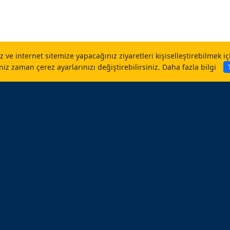
 ve internet sitemize yapacağınız ziyaretleri kişiselleştirebilmek i
niz zaman çerez ayarlarınızı değiştirebilirsiniz.
Daha fazla bilgi
Tümünü Göster