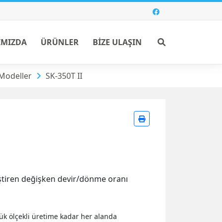
Ara
IMIZDA
ÜRÜNLER
BİZE ULAŞIN
 Modeller
SK-350T II
ştiren değişken devir/dönme oranı
ük ölçekli üretime kadar her alanda