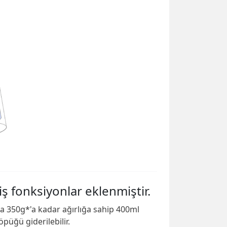
iş fonksiyonlar eklenmiştir.
pta 350g*'a kadar ağırlığa sahip 400ml
püğü giderilebilir.