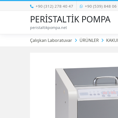
PERİSTALTİK
+90 (312) 278 40 47
+90 (539) 848 06
POMPA
PERİSTALTİK POMPA
peristaltikpompa.net
peristaltikpompa.net
Atmosfer Basıncın
Çalışkan Laboratuvar
ÜRÜNLER
KAKUH