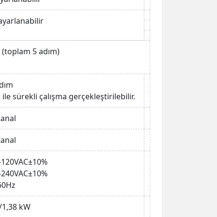
yarlanabilir
. (toplam 5 adım)
Adım
ile sürekli çalışma gerçekleştirilebilir.
Kanal
Kanal
00-120VAC±10%
00-240VAC±10%
60Hz
/1,38 kW