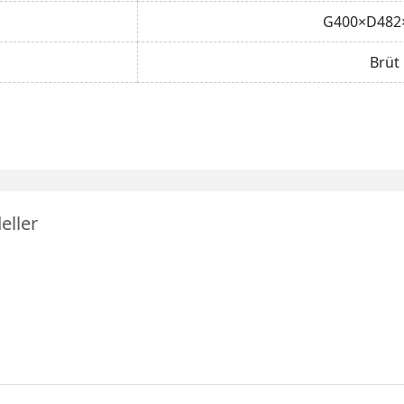
G400×D48
Brüt
eller