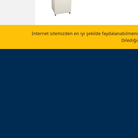
İnternet sitemizden en iyi şekilde faydalanabilmeniz
SK-350T II
Dilediği
SK-300S II