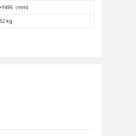
2×Y495（mm)
 52 kg