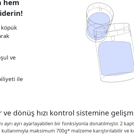
da hem
iderin!
e köpük
arak
şul ve
liyeti ile
r ve dönüş hızı kontrol sistemine gelişm
 ayrı ayrı ayarlayabilen bir fonksiyonla donatılmıştır. 2 ka
n kullanımıyla maksimum 700g* malzeme karıştırılabilir ve kö