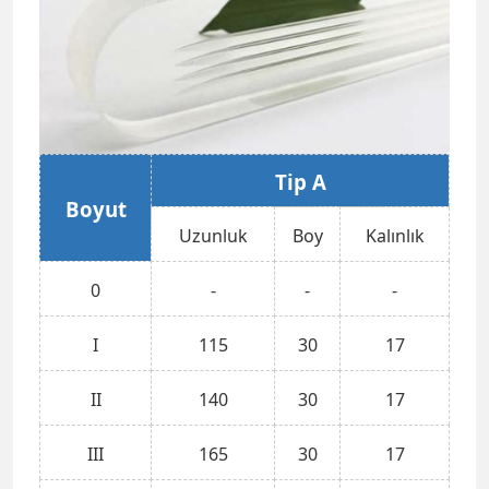
Tip A
Boyut
Uzunluk
Boy
Kalınlık
0
-
-
-
I
115
30
17
II
140
30
17
III
165
30
17