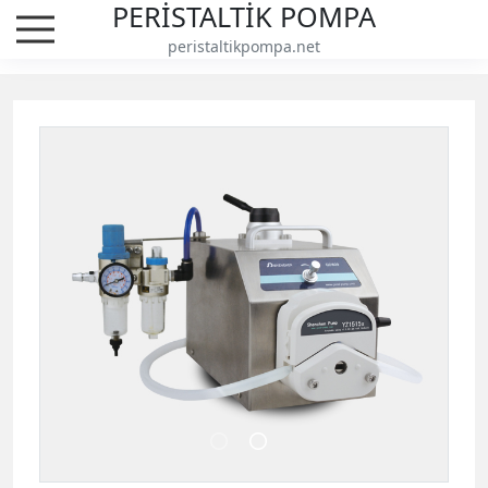
PERİSTALTİK POMPA
peristaltikpompa.net
Ex-proof Peristaltik Pompalar