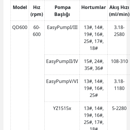
Model
Hız
Pompa
Hortumlar
Akış Hızı
(rpm)
Başlığı
(ml/min)
QD600
60-
EasyPumpI/III
13#, 14#,
3.18-
600
19#, 16#,
2580
25#, 17#,
18#
EasyPumpII/IV
15#, 24#,
108-310
35#, 36#
EasyPumpV/VI
13#, 14#,
3.18-
19#, 16#,
1180
25#
YZ1515x
13#, 14#,
5-2280
19#, 16#,
25#, 17#,
18#