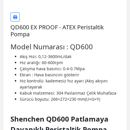
QD600 EX PROOF - ATEX Peristaltik
Pompa
Model Numarası : QD600
Akış Hızı: 0,12-3600mL/dak
Hız aralığı: 60-600rpm
Çalışma hava basıncı: 0.4-0.7Mpa
Ekran : Hava basıncını gösterir
Hız kontrolü: kademesiz hız ayarı (Akış akışını
ayarlayarak
Kabuk malzemesi: 304 Paslanmaz Çelik Muhafaza
Sürücü boyutu: 266×272×230 mm(U×G×Y)
Shenchen QD600 Patlamaya
Dayanıklı Peristaltik Pompa