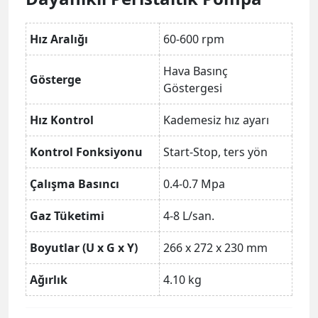
Hız Aralığı
60-600 rpm
Hava Basınç
Gösterge
Göstergesi
Hız Kontrol
Kademesiz hız ayarı
Kontrol Fonksiyonu
Start-Stop, ters yön
Çalışma Basıncı
0.4-0.7 Mpa
Gaz Tüketimi
4-8 L/san.
Boyutlar (U x G x Y)
266 x 272 x 230 mm
Ağırlık
4.10 kg