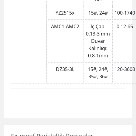
YZ2515x
15#, 24#
100-1740
AMC1-AMC2
İç Çap:
0.12-65
0.13-3 mm
Duvar
Kalınlığı:
0.8-1mm
DZ35-3L
15#, 24#,
120-3600
35#, 36#
Ex-proof Peristaltik Pompalar