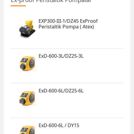
EXP300-III-1/DZ45 ExProof
Peristaltik Pompa ( Atex)
ExD-600-3L/DZ25-3L
ExD-600-6L/DZ25-6L
ExD-600-6L / DY15